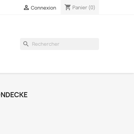
shopping_cart

Panier
(0)
Connexion
search
ONDECKE