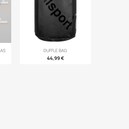
Aperçu rapide

IAS
DUFFLE BAG
44,99 €