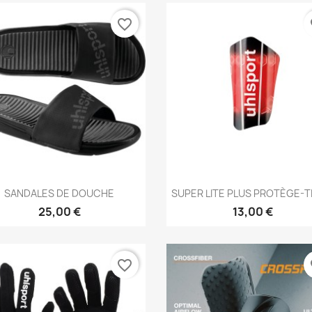
favorite_border
fa
Aperçu rapide
Aperçu rapide


SANDALES DE DOUCHE
SUPER LITE PLUS PROTÈGE-T
25,00 €
13,00 €
favorite_border
fa