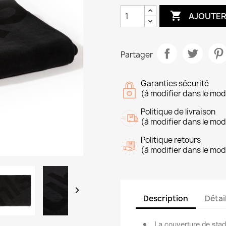

AJOUTER
Partager
Garanties sécurité
(à modifier dans le mo
Politique de livraison
(à modifier dans le mo
Politique retours
(à modifier dans le mo

Description
Détai
La couverture de stad