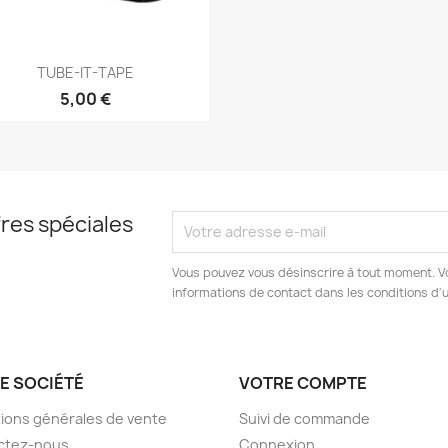
Aperçu rapide

TUBE-IT-TAPE
5,00 €
res spéciales
Vous pouvez vous désinscrire à tout moment. V
informations de contact dans les conditions d'ut
E SOCIÉTÉ
VOTRE COMPTE
ions générales de vente
Suivi de commande
ctez-nous
Connexion