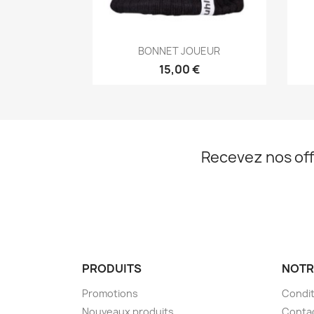
Aperçu rapide

BONNET JOUEUR
15,00 €
Recevez nos off
PRODUITS
NOTR
Promotions
Condit
Nouveaux produits
Conta