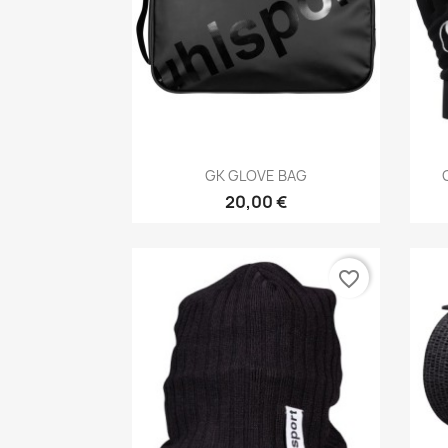
Aperçu rapide

GK GLOVE BAG
20,00 €
favorite_border