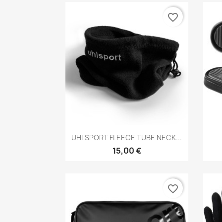
favorite_border
Aperçu rapide

UHLSPORT FLEECE TUBE NECK...
15,00 €
favorite_border