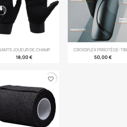
Aperçu rapide
Aperçu rapide


GANTS JOUEUR DE CHAMP
CROSSFLEX PRROTÈGE-TIB
18,00 €
50,00 €
favorite_border