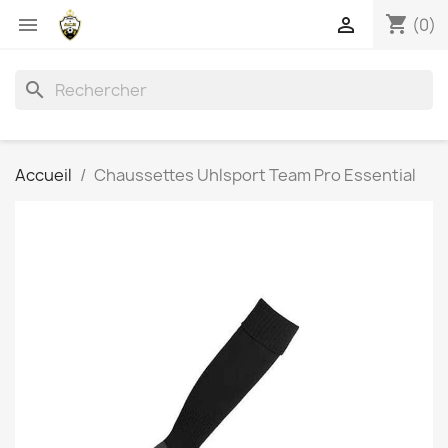
shopping_cart


(0)
search
Accueil
Chaussettes Uhlsport Team Pro Essential