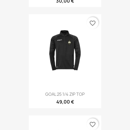
30,00 €
favorite_border
GOAL 25 1/4 ZIP TOP
49,00 €
favorite_border