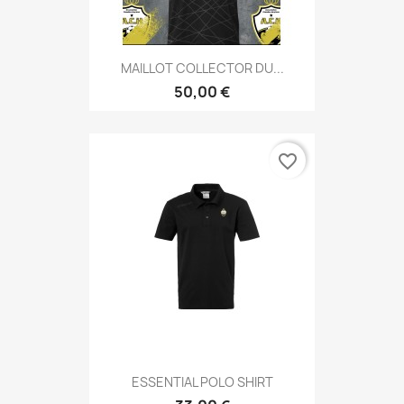
MAILLOT COLLECTOR DU...
50,00 €
favorite_border
ESSENTIAL POLO SHIRT