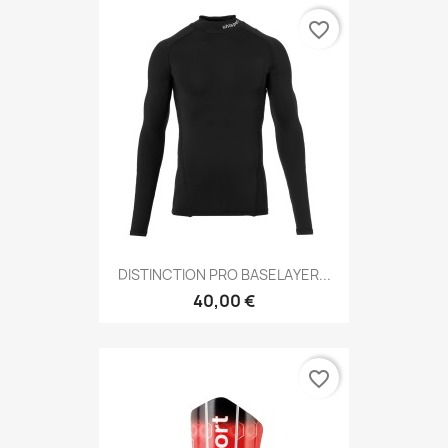
favorite_border
DISTINCTION PRO BASELAYER...
40,00 €
favorite_border