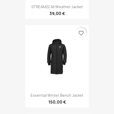
STREAM22 All Weather Jacket
39,00 €
favorite_border
Essential Winter Bench Jacket
150,00 €