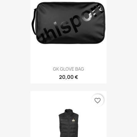
GK GLOVE BAG
20,00 €
favorite_border