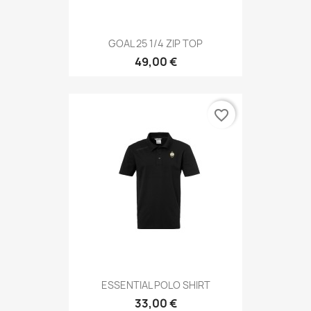
GOAL 25 1/4 ZIP TOP
49,00 €
favorite_border
ESSENTIAL POLO SHIRT
33,00 €