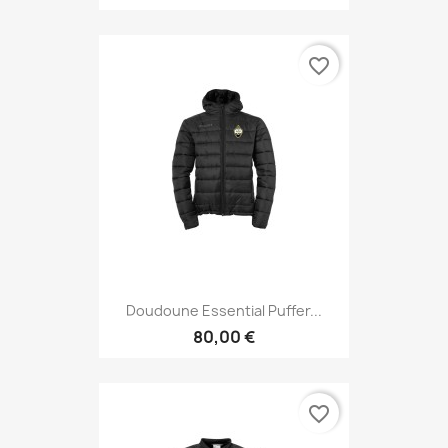
favorite_border
Doudoune Essential Puffer...
80,00 €
favorite_border