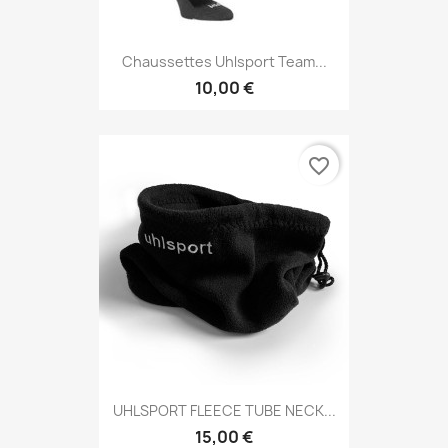
Chaussettes Uhlsport Team...
10,00 €
favorite_border
UHLSPORT FLEECE TUBE NECK...
15,00 €