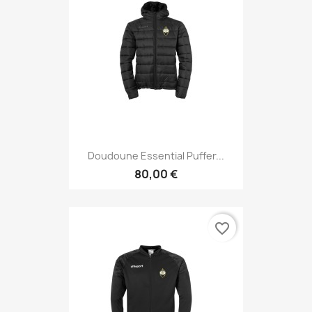
Doudoune Essential Puffer...
80,00 €
favorite_border