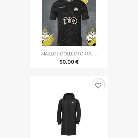
MAILLOT COLLECTOR DU...
50,00 €
favorite_border