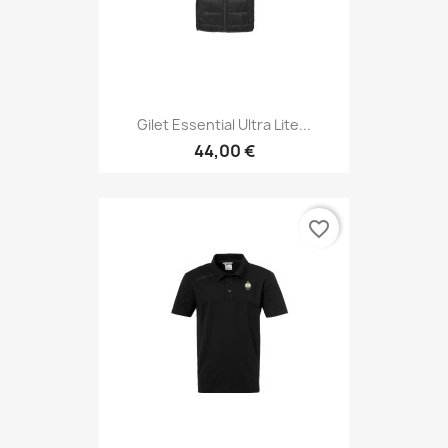
Gilet Essential Ultra Lite...
44,00 €
favorite_border