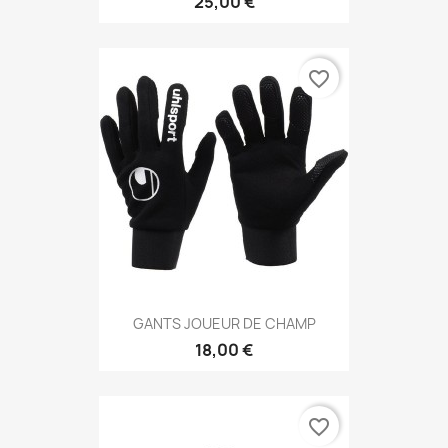
25,00 €
favorite_border
GANTS JOUEUR DE CHAMP
18,00 €
favorite_border