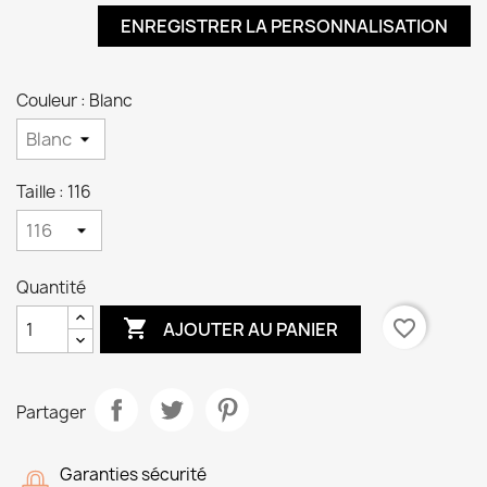
ENREGISTRER LA PERSONNALISATION
Couleur : Blanc
Taille : 116
Quantité

favorite_border
AJOUTER AU PANIER
Partager
Garanties sécurité