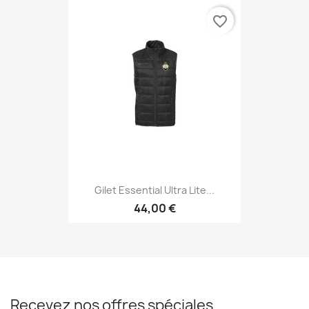
favorite_border
Gilet Essential Ultra Lite...
44,00 €
Recevez nos offres spéciales