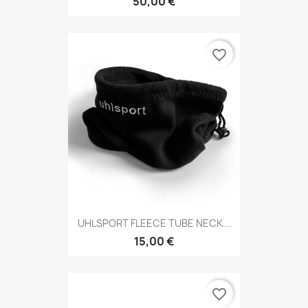
50,00 €
favorite_border
UHLSPORT FLEECE TUBE NECK...
15,00 €
favorite_border