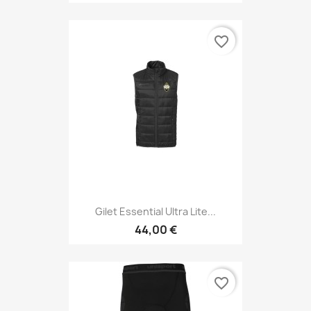
favorite_border
Gilet Essential Ultra Lite...
44,00 €
favorite_border