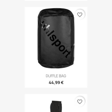
favorite_border
DUFFLE BAG
44,99 €
favorite_border