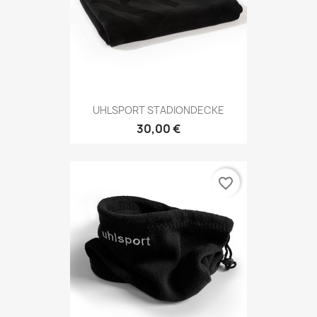
UHLSPORT STADIONDECKE
30,00 €
favorite_border