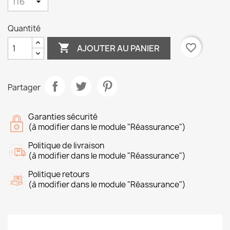
Quantité

favorite_border
AJOUTER AU PANIER
Partager
Garanties sécurité
(à modifier dans le module "Réassurance")
Politique de livraison
(à modifier dans le module "Réassurance")
Politique retours
(à modifier dans le module "Réassurance")