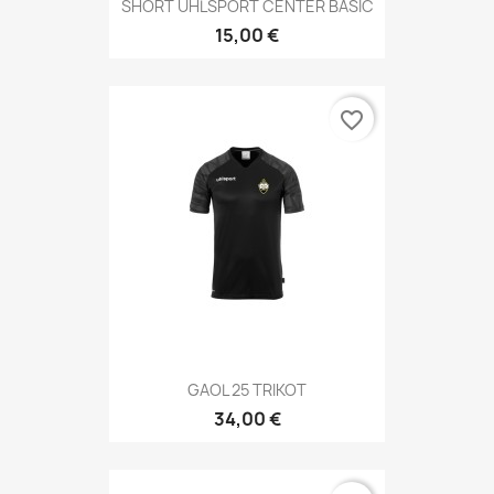
SHORT UHLSPORT CENTER BASIC
15,00 €
favorite_border
GAOL 25 TRIKOT
34,00 €