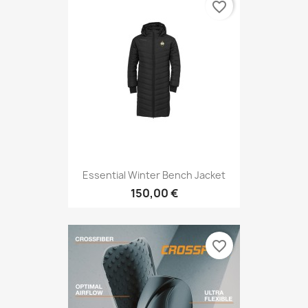
favorite_border
Essential Winter Bench Jacket
150,00 €
favorite_border